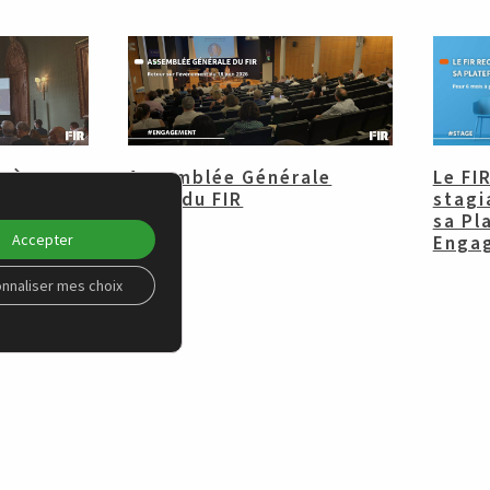
s à
Assemblée Générale
Le FI
y :
2026 du FIR
stagi
sa Pl
Accepter
Enga
nnaliser mes choix
PLATEFORME ENGAGEMENT