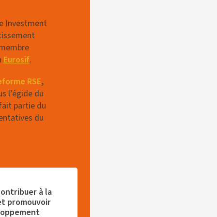
le Investment
stissement
t membre
n
Eurosif
.
eforme RSE
,
us l’égide du
ait partie du
entatives du
ontribuer à la
et promouvoir
eloppement