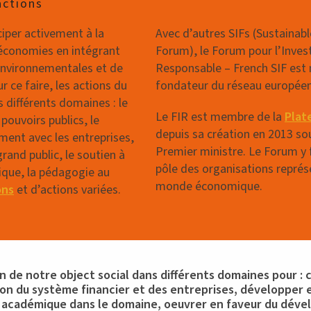
actions
ciper activement à la
Avec d’autres SIFs (Sustainab
économies en intégrant
Forum), le Forum pour l’Inve
environnementales et de
Responsable – French SIF es
r ce faire, les actions du
fondateur du réseau europée
 différents domaines : le
Le FIR est membre de la
Plat
pouvoirs publics, le
depuis sa création en 2013 so
ment avec les entreprises,
Premier ministre. Le Forum y f
grand public, le soutien à
pôle des organisations représ
ique, la pédagogie au
monde économique.
ons
et d’actions variées.
n de notre object social dans différents domaines pour : c
on du système financier et des entreprises, développer 
 académique dans le domaine, oeuvrer en faveur du dév