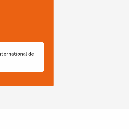
nternational de
s