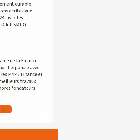
ppement durable
ions écrites aux
4, avec les
 (Club SMID).
ine de la Finance
e. Il organise avec
les Prix « Finance et
meilleurs travaux
embres fondateurs
IR