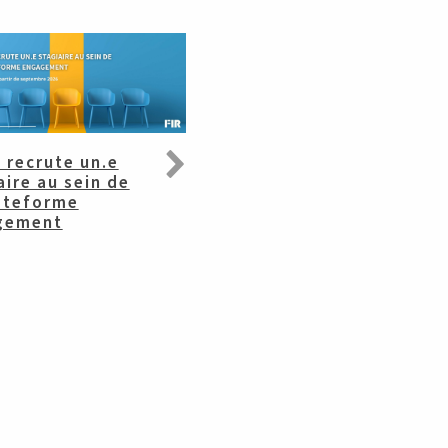
R recrute un.e
Dialogue ESG entre
aire au sein de
entreprises et
ateforme
investisseurs : le FIR
gement
publie le fruit de
plusieurs mois
d’échanges
ACTUS