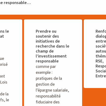
ne responsable…
ns le
Prendre ou
Renfo
at
soutenir des
dialo
initiatives de
entre
recherche dans le
socié
champ de
autou
l’investissement
théma
que
responsable
RSE,
orisé
Respo
comme par
Socia
exemple :
Entre
ent
pratiques de la
 Lois
gestion de
l’épargne salariale,
de la
responsabilité
fs, le
fiduciaire des