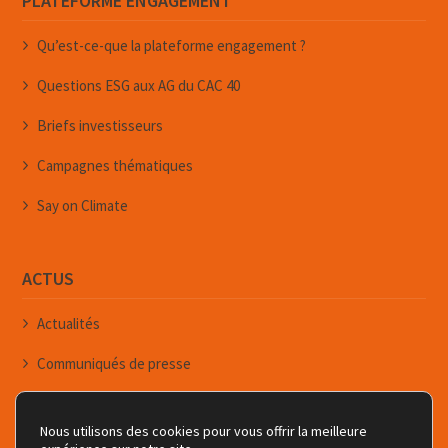
PLATEFORME ENGAGEMENT
Qu’est-ce-que la plateforme engagement ?
Questions ESG aux AG du CAC 40
Briefs investisseurs
Campagnes thématiques
Say on Climate
ACTUS
Actualités
Communiqués de presse
Événements
Nous utilisons des cookies pour vous offrir la meilleure
Newsletters