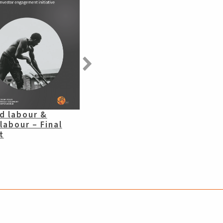
d labour &
Travail forcé &
 labour – Final
Travail des enfants :
t
bilan final