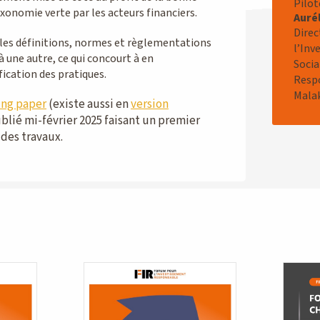
Pilote
axonomie verte par les acteurs financiers.
Auré
Direc
 les définitions, normes et règlementations
l’Inv
à une autre, ce qui concourt à en
Soci
fication des pratiques.
Resp
Mala
ing paper
(existe aussi en
version
ublié mi-février 2025 faisant un premier
 des travaux.