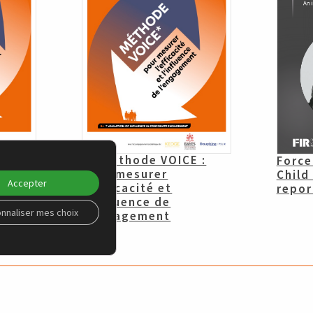
La méthode VOICE :
Force
pour mesurer
Child
Accepter
d
l’efficacité et
repor
l’influence de
nnaliser mes choix
l’engagement