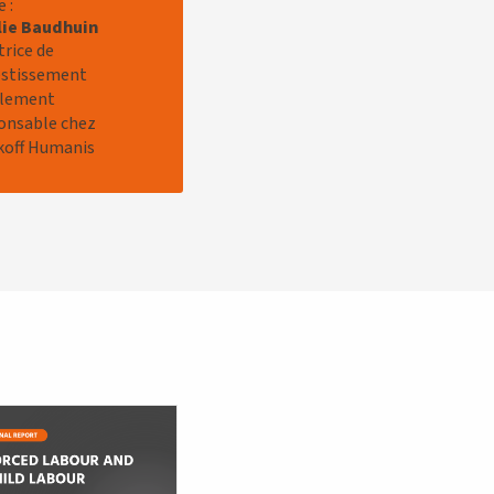
 :
lie Baudhuin
trice de
estissement
alement
onsable chez
koff Humanis