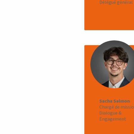
Délégué général
NOS ACTIONS
Positions & proposit
Sacha Salmon
Recherche académi
Chargé de missi
Dialogue &
Grand public
Engagement
Dialogue entreprise