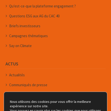
Qu’est-ce-que la plateforme engagement ?
Questions ESG aux AG du CAC 40
Briefs investisseurs
Campagnes thématiques
Say on Climate
ACTUS
Actualités
Communiqués de presse
Événements
Nous utilisons des cookies pour vous offrir la meilleure
Newsletters
expérience sur notre site.
Vous pouvez en savoir plus sur les cookies que nous utilisons