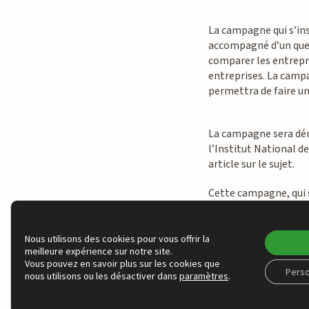
La campagne qui s’ins
accompagné d’un quest
comparer les entrepri
entreprises. La campa
permettra de faire un
La campagne sera dér
l’Institut National de
article sur le sujet.
Cette campagne, qui s
d’engagement du FIR,
comment les entrepri
à améliorer leurs pra
Nous utilisons des cookies pour vous offrir la
meilleure expérience sur notre site.
avec les investisseurs
Vous pouvez en savoir plus sur les cookies que
fera l’objet d’une pub
Perso
nous utilisons ou les désactiver dans
paramètres
.