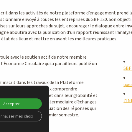
crit dans les activités de notre plateforme d’engagement prend l
ionnaire envoyé à toutes les entreprises du SBF 120. Son objectif
ses sur leurs approches du sujet, encourager le dialogue entre inv
gne aboutira avec la publication d’un rapport réunissant l’analys
 état des lieux et mettre en avant les meilleures pratiques.
oule avec le soutien actif de notre membre
 l’Économie Circulaire qui a par ailleurs publié un
SBF
’inscrit dans les travaux de la Plateforme
que
 vise tout d’abord à mieux comprendre
ses appréhendent le sujet dans leur globalité et
l’IN
tiques sur ce sujet par l’intermédiaire d’échanges
Accepter
 et par le biais d’une évaluation des réponses qui
lication d’ici la fin du premier semestre.
nnaliser mes choix