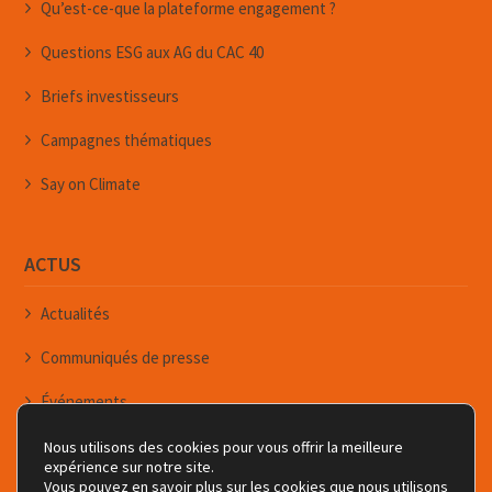
Qu’est-ce-que la plateforme engagement ?
Questions ESG aux AG du CAC 40
Briefs investisseurs
Campagnes thématiques
Say on Climate
ACTUS
Actualités
Communiqués de presse
Événements
Newsletters
Nous utilisons des cookies pour vous offrir la meilleure
expérience sur notre site.
Vous pouvez en savoir plus sur les cookies que nous utilisons