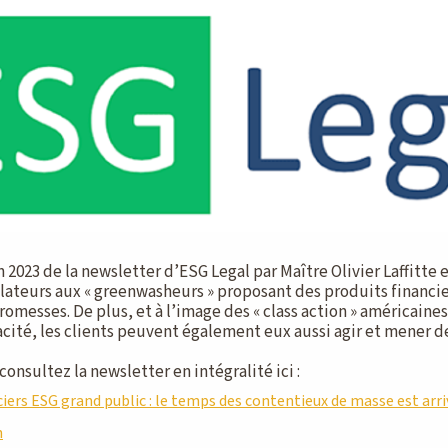
n 2023 de la newsletter d’ESG Legal par Maître Olivier Laffitte 
ulateurs aux « greenwasheurs » proposant des produits financi
romesses. De plus, et à l’image des « class action » américaines
acité, les clients peuvent également eux aussi agir et mener d
consultez la newsletter en intégralité ici :
ciers ESG grand public : le temps des contentieux de masse est ar
n