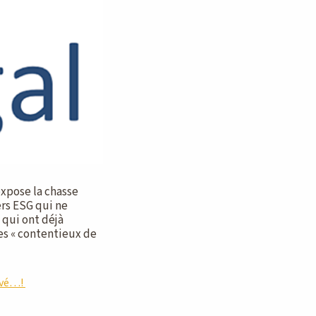
expose la chasse
ers ESG qui ne
 qui ont déjà
es « contentieux de
rivé…!