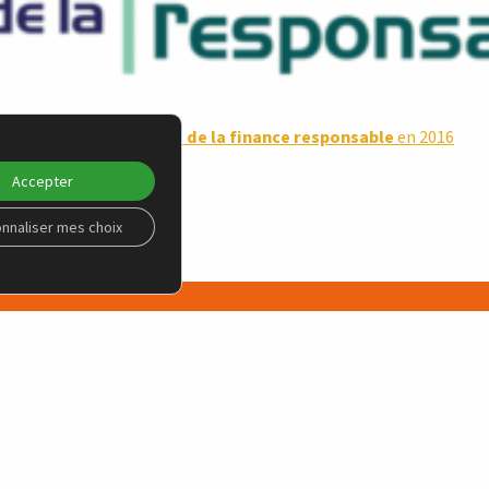
l’ISR devenue la
Semaine de la finance responsable
en 2016
Accepter
nnaliser mes choix
PLATEFORME ENGAGEMENT
ions
Qu’est-ce-que la plateforme engagement ?
que
Questions ESG aux AG du CAC 40
Briefs investisseurs