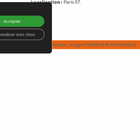
Localisation :
Paris 07.
Accepter
nnaliser mes choix
Toutes les offres emplois / stages FINANCE RESPONSABLE
PLATEFORME ENGAGEMENT
ions
Qu’est-ce-que la plateforme engagement ?
que
Questions ESG aux AG du CAC 40
Briefs investisseurs
s
Campagnes thématiques
Say on Climate