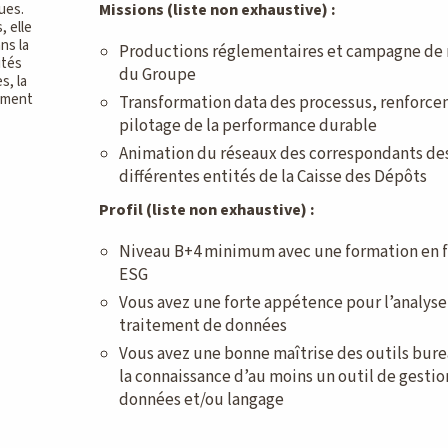
Missions (liste non exhaustive) :
ues.
, elle
ns la
Productions réglementaires et campagne de 
ités
du Groupe
s, la
ement
Transformation data des processus, renforc
pilotage de la performance durable
Animation du réseaux des correspondants de
différentes entités de la Caisse des Dépôts
Profil (liste non exhaustive) :
Niveau B+4 minimum avec une formation en f
ESG
Vous avez une forte appétence pour l’analyse 
traitement de données
Vous avez une bonne maîtrise des outils bur
la connaissance d’au moins un outil de gestio
données et/ou langage