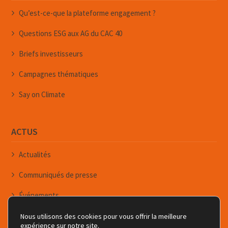
Qu’est-ce-que la plateforme engagement ?
Questions ESG aux AG du CAC 40
Briefs investisseurs
Campagnes thématiques
Say on Climate
ACTUS
Actualités
Communiqués de presse
Événements
Newsletters
Nous utilisons des cookies pour vous offrir la meilleure
expérience sur notre site.