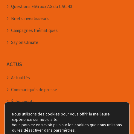
Questions ESG aux AG du CAC 40
Briefs investisseurs
Campagnes thématiques
Say on Climate
ACTUS
Actualités
Communiqués de presse
Événements
Newsletters
Nous utilisons des cookies pour vous offrir la meilleure
expérience sur notre site.
Vous pouvez en savoir plus sur les cookies que nous utilisons
ou les désactiver dans
paramètres
.