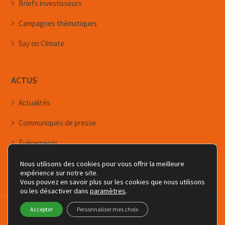
Briefs investisseurs
Campagnes thématiques
Say on Climate
ACTUS
Actualités
Communiqués de presse
Événements
Newsletters
Nous utilisons des cookies pour vous offrir la meilleure
expérience sur notre site.
Vous pouvez en savoir plus sur les cookies que nous utilisons
ou les désactiver dans
paramètres
.
Copyright © Forum pour l'Investissement Responsable - FIR
Accepter
Personnaliser mes choix
Contact
Crédits
Informations légales