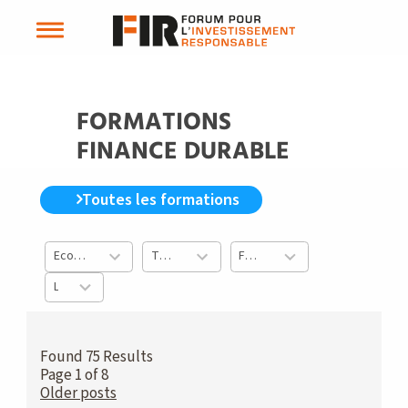
FORMATIONS
FINANCE DURABLE
Toutes les formations
Ecoles
Type de formation
Formation initiale ou continue
33
9
3
Langue enseignement
results
results
results
2
available
available
available
results
available
Found 75 Results
Page 1 of 8
Older posts