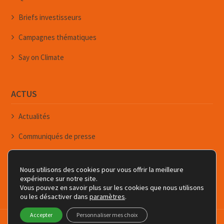
Briefs investisseurs
Campagnes thématiques
Say on Climate
ACTUS
Actualités
Communiqués de presse
Événements
Nous utilisons des cookies pour vous offrir la meilleure
Newsletters
expérience sur notre site.
Vous pouvez en savoir plus sur les cookies que nous utilisons
ou les désactiver dans
paramètres
.
Accepter
Personnaliser mes choix
Copyright © Forum pour l'Investissement Responsable - FIR