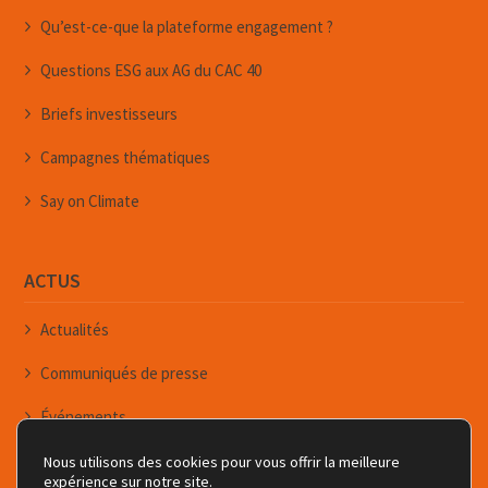
Qu’est-ce-que la plateforme engagement ?
Questions ESG aux AG du CAC 40
Briefs investisseurs
Campagnes thématiques
Say on Climate
ACTUS
Actualités
Communiqués de presse
Événements
Newsletters
Nous utilisons des cookies pour vous offrir la meilleure
expérience sur notre site.